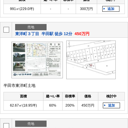
991㎡(229.0坪)
-
-
300万円
追加
売地
東洋町３丁目
半田駅 徒歩 12分
450万円
半田市東洋町土地
面積
建ぺい率
容積率
価格
検討中
62.67㎡(18.95坪)
60%
200%
450万円
追加
売地