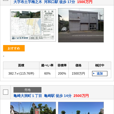
大字布土字梅之木
河和口駅 徒歩 17分
1500万円
おすすめ
-
面積
建ぺい率
容積率
価格
検討中
382.7㎡(115.76坪)
60%
200%
1500万円
追加
売地
亀崎大洞町１丁目
亀崎駅 徒歩 14分
2500万円