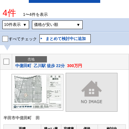
4件
1〜4件を表示
まとめて検討中に追加
すべてチェック
売地
中億田町
乙川駅 徒歩 22分
300万円
半田市中億田町 田
面積
建ぺい率
容積率
価格
検討中