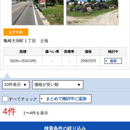
おすすめ
亀崎大洞町１丁目 土地
面積
建ぺい率
容積率
価格
検討中
1829㎡(533.0坪)
-
-
2500万円
追加
まとめて検討中に追加
すべてチェック
4件
1〜4件を表示
検索条件の絞り込み